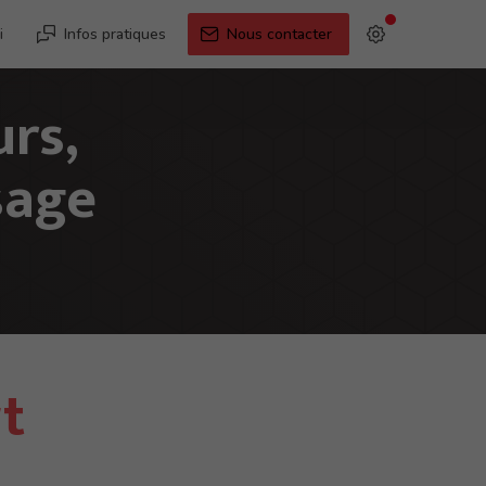
i
Infos pratiques
Nous contacter
rs,
sage
t