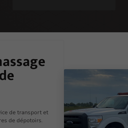
massage
de
vice de transport et
res de dépotoirs.