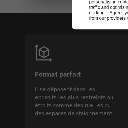
personalising conte
traffic and optimizi
clicking "I Agree" 
from our providers
Format parfait
Il se déposent dans les
endroits les plus restreints ou
étroits comme des ruelles ou
des espaces de staionnement