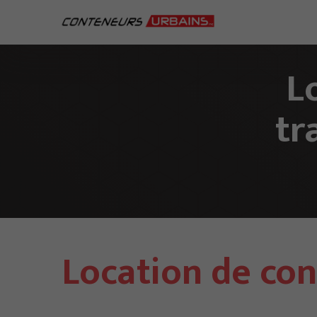
L
tr
Location de con