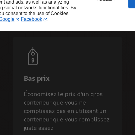
Customize
nt and ads, as well as analyzing
ng social networks functionalities. By
you consent to the use of Cookies
Google
Facebook
.
Bas prix
Économisez le prix d'un gros
conteneur que vous ne
complissez pas en utilisant un
conteneur que vous remplissez
juste assez