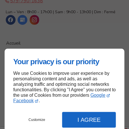
579-790-1638
Lun – Ven : 8h00 - 17h00 | Sam : 9h00 - 13h00 | Dim : Fermé
Accueil
Nous contacter
Your privacy is our priority
Politique de confidentialité
Plan du site
We use Cookies to improve user experience by
personalising content and ads, as well as
analyzing traffic and optimizing social networks
functionalities. By clicking "I Agree" you consent to
Haut de page
the use of Cookies from our providers
Google
Facebook
.
I AGREE
Customize